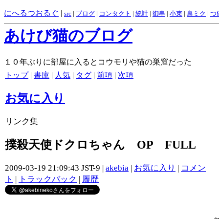
にへるつおるぐ
|
src
|
ブログ
|
コンタクト
|
統計
|
御串
|
小束
|
裏ミク
|
つ
あけび猫のブログ
１０年ぶりに部屋に入るとコウモリや猫の巣窟だった
トップ
|
書庫
|
人気
|
タグ
|
前項
|
次項
お気に入り
リンク集
撲殺天使ドクロちゃん OP FULL
2009-03-19 21:09:43 JST-9 |
akebia
|
お気に入り
|
コメン
ト
|
トラックバック
|
履歴