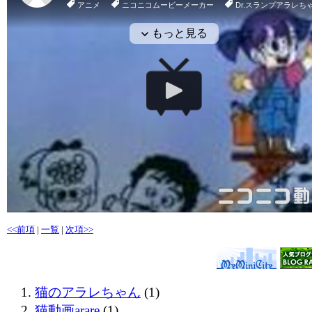
<<前項
|
一覧
|
次項>>
猫のアラレちゃん
(1)
猫動画arare
(1)