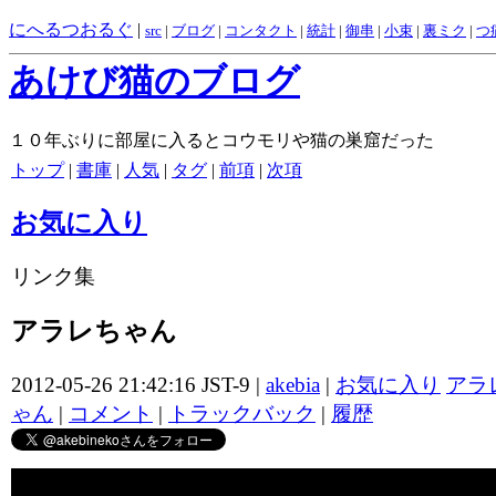
にへるつおるぐ
|
src
|
ブログ
|
コンタクト
|
統計
|
御串
|
小束
|
裏ミク
|
つ
あけび猫のブログ
１０年ぶりに部屋に入るとコウモリや猫の巣窟だった
トップ
|
書庫
|
人気
|
タグ
|
前項
|
次項
お気に入り
リンク集
アラレちゃん
2012-05-26 21:42:16 JST-9 |
akebia
|
お気に入り
アラ
ゃん
|
コメント
|
トラックバック
|
履歴