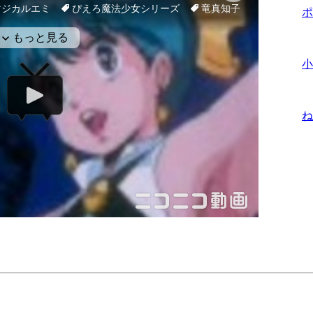
ポ
小
ね