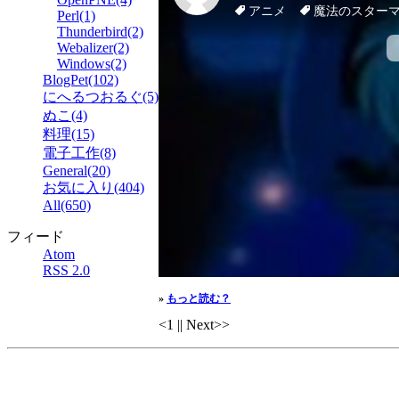
Perl(1)
Thunderbird(2)
Webalizer(2)
Windows(2)
BlogPet(102)
にへるつおるぐ(5)
ぬこ(4)
料理(15)
電子工作(8)
General(20)
お気に入り(404)
All(650)
フィード
Atom
RSS 2.0
»
もっと読む？
<
1 || Next>>