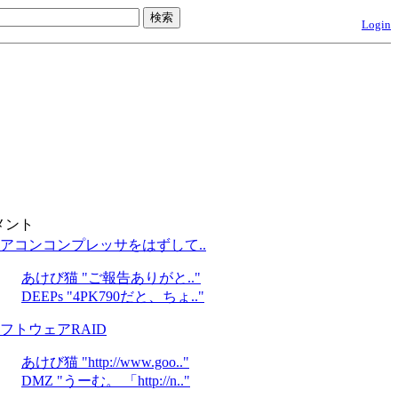
Login
メント
アコンコンプレッサをはずして..
あけび猫 "ご報告ありがと.."
DEEPs "4PK790だと、ちょ.."
フトウェアRAID
あけび猫 "http://www.goo.."
DMZ "うーむ。 「http://n.."