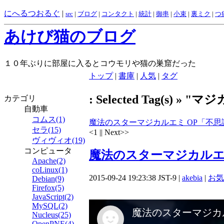
にへるつおるぐ
|
src
|
ブログ
|
コンタクト
|
統計
|
御串
|
小束
|
裏ミク
|
つ
あけび猫のブログ
１０年ぶりに部屋に入るとコウモリや猫の巣窟だった
トップ
|
書庫
|
人気
|
タグ
: Selected Tag(s) » 
カテゴリ
自動車
コムス(1)
魔法のスターマジカルエミ OP「不思議色ハ
セラ(15)
<
1 || Next>>
ヴィヴィオ(19)
コンピュータ
魔法のスターマジカルエミ 
Apache(2)
coLinux(1)
2015-09-24 19:23:38 JST-9 |
akebia
|
お気
Debian(9)
Firefox(5)
JavaScript(2)
MySQL(2)
Nucleus(25)
OpenPNE(4)