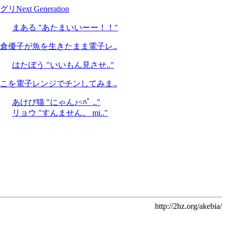
グリNext Generation
まある "あたまいいーー！！"
倉優子が魚を生きたまま電子レ..
はたぼう "いいもん見させ.."
こを電子レンジでチンしてみま..
あけび猫 "にゃん♪<ﾊﾟ .."
リョウ "すんません。 mi.."
http://2hz.org/akebia/