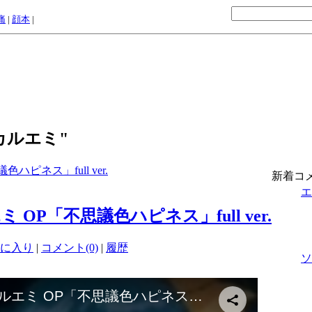
痛
|
顔本
|
"マジカルエミ"
ピネス」full ver.
新着コ
エ
OP「不思議色ハピネス」full ver.
に入り
|
コメント(0)
|
履歴
ソ