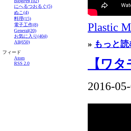
BlogPet(102)
にへるつおるぐ(5)
ぬこ(4)
料理(15)
Plastic 
電子工作(8)
General(20)
お気に入り(404)
»
もっと読
All(650)
フィード
Atom
【ワタモ
RSS 2.0
2016-05-