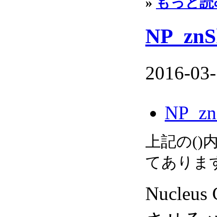
»
もっと読
NP_zn
2016-03-
NP_zn
上記の(
てありま
Nucle