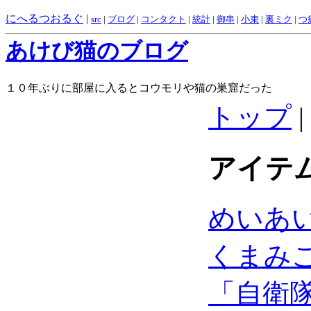
にへるつおるぐ
|
src
|
ブログ
|
コンタクト
|
統計
|
御串
|
小束
|
裏ミク
|
つ
あけび猫のブログ
１０年ぶりに部屋に入るとコウモリや猫の巣窟だった
トップ
|
アイテ
めいあ
くまみこ
「自衛