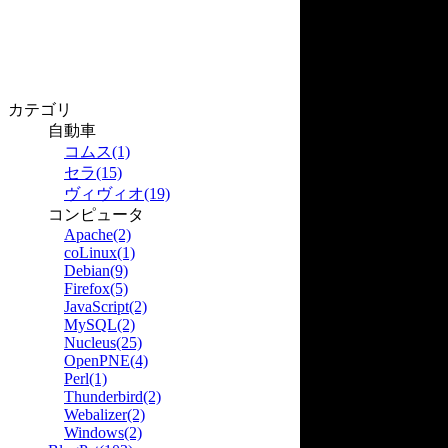
カテゴリ
自動車
コムス(1)
セラ(15)
ヴィヴィオ(19)
コンピュータ
Apache(2)
coLinux(1)
Debian(9)
Firefox(5)
JavaScript(2)
MySQL(2)
Nucleus(25)
OpenPNE(4)
Perl(1)
Thunderbird(2)
Webalizer(2)
Windows(2)