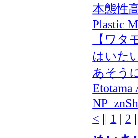
本態性
Plastic 
【ワタモ
はいた
あそうにゃ
Etotama
NP_znS
<
||
1
|
2